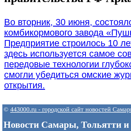
Во вторник, 30 июня, состоя
комбикормового завода «Пушк
Предприятие строилось 10 лет
здесь используется самое с
передовые технологии глубок
смогли убедиться омские жу
открытия.
©
443000.ru - городской сайт новостей Сама
Новости Самары, Тольятти и