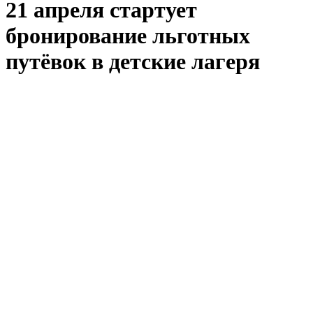
21 апреля стартует
бронирование льготных
путёвок в детские лагеря
2017-04-12 09:19
21, 22 и 24 апреля в 9.00 часов утра стартует
бронирование льготных путевок на социальном
портале http://suprema63.ru
Важно! Если Вы планируете в 2017 воспользоваться
сервисом бронирования путевок в летние и
санаторные лагеря на Социальном портале,