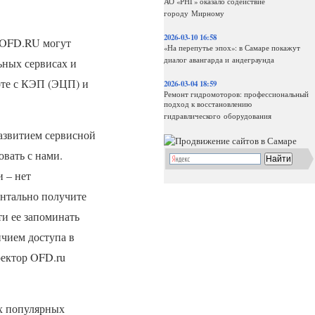
АО «РНГ» оказало содействие
городу Мирному
2026-03-10 16:58
OFD
.RU могут
«На перепутье эпох»: в Самаре покажут
диалог авангарда и андеграунда
ьных сервисах и
оте с
КЭП
(
ЭЦП
) и
2026-03-04 18:59
Ремонт гидромоторов: профессиональный
подход к восстановлению
гидравлического оборудования
азвитием сервисной
вать с нами.
 – нет
ентально получите
ти ее запоминать
ичием доступа в
ректор
OFD
.ru
ых популярных