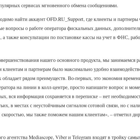
пулярных сервисах мгновенного обмена сообщениями.
ходимо найти аккаунт
OFD
.RU_Support, где клиенты и партнеры
ые вопросы о работе оператора фискальных данных, дополнител
 а также консультации по постановке кассы на учет в
ФНС
, раб
вершенствования нашего основного продукта, мы занимаемся р
 клиентам и партнерам было максимально удобно взаимодейство
 обладает рядом преимуществ. Во-первых, это экономия времени
ератора на линии в колл-центре, просто напишите вопрос и мом
рых, вся информация сохраняется в переписке – нет необходимос
тьих, в местах с неустойчивым сигналом сотовой связи, но с нал
 скоростью, мы также поможем нашим клиентам», – отметил ди
о агентства Mediascope, Viber и Telegram входят в тройку сам