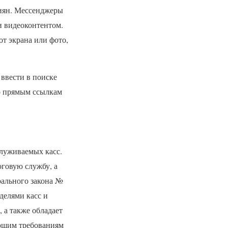
сиян. Мессенджеры
и видеоконтентом.
от экрана или фото,
 ввести в поиске
о прямым ссылкам
луживаемых касс.
оговую службу, а
рального закона №
делями касс и
, а также обладает
ющим требованиям