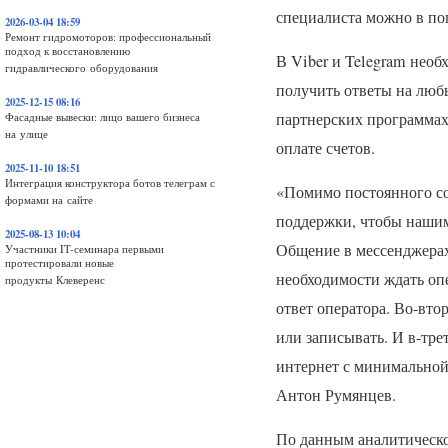
специалиста можно в по
2026-03-04 18:59
Ремонт гидромоторов: профессиональный
подход к восстановлению
В Viber и Telegram необ
гидравлического оборудования
получить ответы на люб
2025-12-15 08:16
партнерских программах,
Фасадные вывески: лицо вашего бизнеса
на улице
оплате счетов.
2025-11-10 18:51
Интеграция конструктора ботов телеграм с
«Помимо постоянного со
формами на сайте
поддержки, чтобы нашим
2025-08-13 10:04
Общение в мессенджерах
Участники IT-семинара первыми
протестировали новые
необходимости ждать оп
продукты Клеверенс
ответ оператора. Во-вто
или записывать. И в-тре
интернет с минимальной
Антон Румянцев.
По данным аналитическог