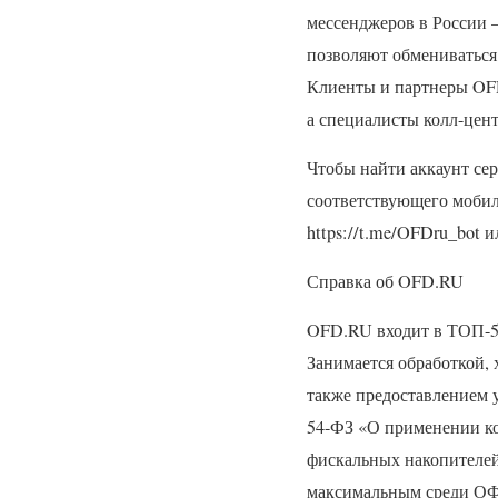
мессенджеров в России 
позволяют обмениваться
Клиенты и партнеры
OF
а специалисты колл-цент
Чтобы найти аккаунт с
соответствующего моби
https://t.me/OFDru_bot ил
Справка об
OFD
.RU
OFD
.RU входит в
ТОП
-
Занимается обработкой, 
также предоставлением 
54-ФЗ «О применении ко
фискальных накопителе
максимальным среди
О