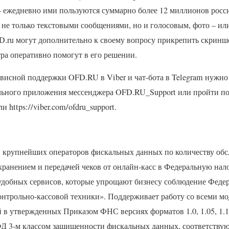
– ежедневно ими пользуются суммарно более 12 миллионов рос
 не только текстовыми сообщениями, но и голосовым, фото – ил
D
.ru могут дополнительно к своему вопросу прикрепить скринш
ра оперативно помогут в его решении.
ервисной поддержки
OFD
.RU в Viber и чат-бота в Telegram нужно
льного приложения мессенджера
OFD
.RU_Support или пройти п
и https://viber.com/ofdru_support.
5 крупнейших операторов фискальных данных по количеству обс
хранением и передачей чеков от онлайн-касс в Федеральную нал
удобных сервисов, которые упрощают бизнесу соблюдение Феде
нтрольно-кассовой техники». Поддерживает работу со всеми мо
й в утвержденных Приказом
ФНС
версиях форматов 1.0, 1.05, 1.1
ФД
3-м классом защищенности фискальных данных, соответству