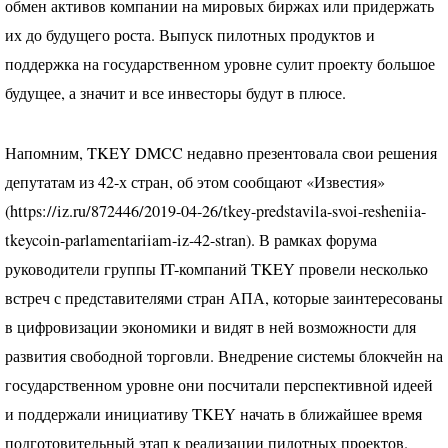
обмен активов компании на мировых биржах или придержать
их до будущего роста. Выпуск пилотных продуктов и
поддержка на государственном уровне сулит проекту большое
будущее, а значит и все инвесторы будут в плюсе.
Напомним,
TKEY
DMCC
недавно презентовала свои решения
депутатам из 42-х стран, об этом сообщают «Известия»
(https://iz.ru/872446/2019-04-26/tkey-predstavila-svoi-resheniia-
tkeycoin-parlamentariiam-iz-42-stran). В рамках форума
руководители группы IT-компаний
TKEY
провели несколько
встреч с представителями стран
АПА
, которые заинтересованы
в цифровизации экономики и видят в ней возможности для
развития свободной торговли. Внедрение системы блокчейн на
государственном уровне они посчитали перспективной идеей
и поддержали инициативу
TKEY
начать в ближайшее время
подготовительный этап к реализации пилотных проектов.