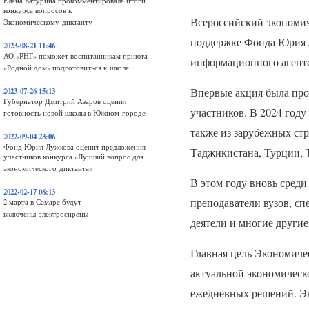
Елена Батурина прокомментировала итоги
конкурса вопросов к
Всероссийский экономи
Экономическому диктанту
поддержке Фонда Юрия Л
2023-08-21 11:46
АО «РНГ» поможет воспитанникам приюта
информационного агент
«Родной дом» подготовиться к школе
Впервые акция была пров
2023-07-26 15:13
Губернатор Дмитрий Азаров оценил
участников. В 2024 году
готовность новой школы в Южном городе
также из зарубежных стр
2022-09-04 23:06
Фонд Юрия Лужкова оценит предложения
Таджикистана, Турции, 
участников конкурса «Лучший вопрос для
экономического диктанта»
В этом году вновь среди
2022-02-17 08:13
преподаватели вузов, сп
2 марта в Самаре будут
включены электросирены
деятели и многие другие
Главная цель Экономичес
актуальной экономическо
ежедневных решений. Э