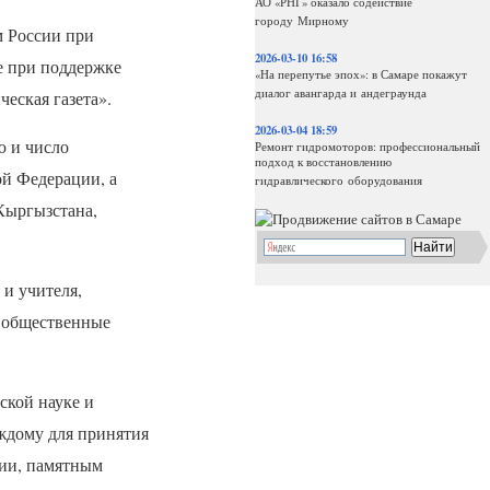
АО «РНГ» оказало содействие
городу Мирному
 России при
2026-03-10 16:58
е при поддержке
«На перепутье эпох»: в Самаре покажут
диалог авангарда и андеграунда
ческая газета».
2026-03-04 18:59
ю и число
Ремонт гидромоторов: профессиональный
подход к восстановлению
ой Федерации, а
гидравлического оборудования
Кыргызстана,
 и учителя,
и общественные
ской науке и
аждому для принятия
ии, памятным