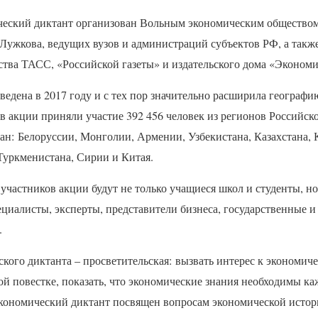
ческий диктант организован Вольным экономическим обществом
ужкова, ведущих вузов и администраций субъектов РФ, а такж
ства
ТАСС
, «Российской газеты» и издательского дома «Экономи
едена в 2017 году и с тех пор значительно расширила географи
 в акции приняли участие 392 456 человек из регионов Российск
ан: Белоруссии, Монголии, Армении, Узбекистана, Казахстана, 
Туркменистана, Сирии и Китая.
 участников акции будут не только учащиеся школ и студенты, но
ециалисты, эксперты, представители бизнеса, государственные 
.
кого диктанта – просветительская: вызвать интерес к экономиче
й повестке, показать, что экономические знания необходимы к
кономический диктант посвящен вопросам экономической истор