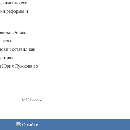
дь именно его
ики реформы и
овича. Он был
 этого
лович оставил как
ует ряд
д Юрия Лужкова во
©
443000.ru
О сайте