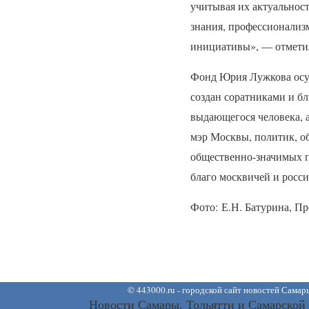
учитывая их актуальнос
знания, профессионализ
инициативы», — отметил
Фонд Юрия Лужкова осу
создан соратниками и б
выдающегося человека, 
мэр Москвы, политик, об
общественно-значимых п
благо москвичей и росси
Фото: Е.Н. Батурина, П
©
443000.ru - городской сайт новостей Самар
Новости Самары, Тольятти и Самарской