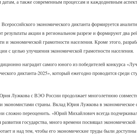
 датам, а также современным процессам и каждодневным аспек
м Всероссийского экономического диктанта формируется аналити
т результаты акции в региональном разрезе и формируют два р
ти и экономической грамотности населения. Кроме этого, разра
ции с целью улучшения экономической грамотности населения.
иционно наградит самого юного из победителей конкурса «Лу
ческого диктанта-2025», который ежегодно проводится среди с
Юрия Лужкова с
ВЭО
России продолжает многолетнюю совмест
 экономистами страны. Вклад Юрия Лужкова в экономическое 
ии сложно переоценить. «Юрий Михайлович всегда подчеркива
 развития государства, много времени посвящал экономической
тает и над тем, чтобы его экономические труды были доступны