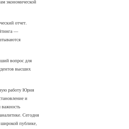
там экономической
ческий отчет.
ейтинга —
батываются
чший вопрос для
тудентов высших
ную работу Юрия
становление и
л важность
 аналитике. Сегодня
 широкой публике,