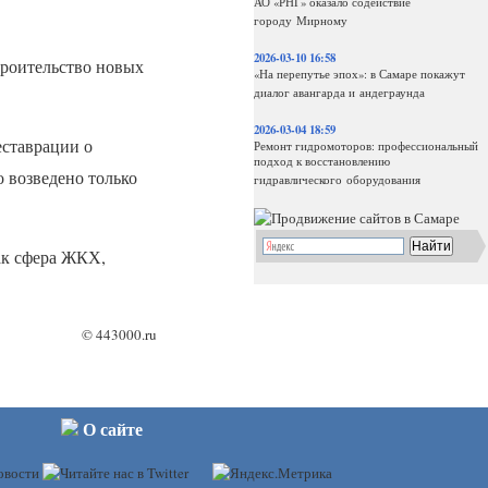
АО «РНГ» оказало содействие
городу Мирному
2026-03-10 16:58
троительство новых
«На перепутье эпох»: в Самаре покажут
диалог авангарда и андеграунда
2026-03-04 18:59
еставрации о
Ремонт гидромоторов: профессиональный
подход к восстановлению
о возведено только
гидравлического оборудования
ак сфера
ЖКХ
,
©
443000.ru
О сайте