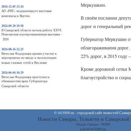
Меркушкин.
2024-12-05 13:24
АО «РНГ» модернизирует вахтовые
комплексы в Якутии
В своём послании депут
дорог и генеральный ре
2024-09-20 19:58
В Самарской области начала работу XXVI
Поволжская агропромышленная выставка –
Губернатор Меркушин отм
2024
облагораживания дорог. 
2024-08-16 12:25
Вячеслав Федорищев принял участие в
22% дорог, в 2015 году 
мероприятии по вводу в эксплуатацию
новых газовых сетей в Висловке
Кроме дорожной сетки М
2024-06-04 10:29
благоустройство и социа
Вячеслав Федорищев приступил к
обязанностям врио Губернатора
Самарской области
©
443000.ru - городской сайт новостей Самар
Новости Самары, Тольятти и Самарской
Индекс Самары - 443000
info@443000.ru