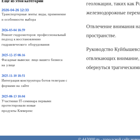
Еще из этой категории
геолокации, таких как 
2026-04-26 12:33
железнодорожные перехо
Транспортерные ленты: виды, применение
и особенности выбора
Отвлечение внимания на
2026-03-04 18:59
пространстве.
Ремонт гидромоторов: профессиональный
подход к восстановлению
гидравлического оборудования
Руководство Куйбышевск
2025-12-15 08:16
отвлекающих внимание, 
Фасадные вывески: лицо вашего бизнеса
на улице
обернуться трагическим
2025-11-10 18:51
Интеграция конструктора ботов телеграм с
формами на сайте
2025-08-13 10:04
Участники IT-семинара первыми
протестировали новые
продукты Клеверенс
©
443000.ru - городской сайт нов