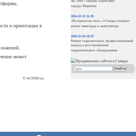
АО «РНГ» оказало содействие
атформы,
городу Мирному
2026-03-10 16:58
«На перепутье эпох»: в Самаре покажут
ости и ориентации в
диалог авангарда и андеграунда
2026-03-04 18:59
Ремонт гидромоторов: профессиональный
подход к восстановлению
иложений,
гидравлического оборудования
ечение может
©
443000.ru