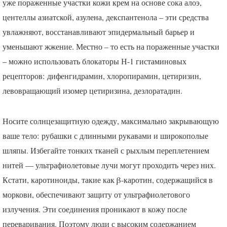
уже пораженные участки кожи крем на основе сока алоэ,
центеллы азиатской, азулена, декспантенола – эти средства
увлажняют, восстанавливают эпидермальный барьер и
уменьшают жжение. Местно – то есть на пораженные участки
– можно использовать блокаторы Н-1 гистаминовых
рецепторов: дифенгидрамин, хлоропирамин, цетиризин,
левовращающий изомер цетиризина, дезлоратадин.
Носите солнцезащитную одежду, максимально закрывающую
ваше тело: рубашки с длинными рукавами и широкополые
шляпы. Избегайте тонких тканей с рыхлым переплетением
нитей — ультрафиолетовые лучи могут проходить через них.
Кстати, каротиноиды, такие как β-каротин, содержащийся в
моркови, обеспечивают защиту от ультрафиолетового
излучения. Эти соединения проникают в кожу после
переваривания. Поэтому люди с высоким содержанием