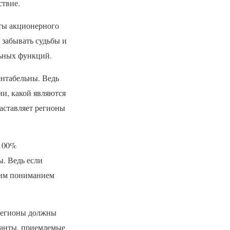
ствие.
ты акционерного
 забывать судьбы и
льных функций.
ентабельны. Ведь
и, какой являются
аставляет регионы
 100%
. Ведь если
ьшим пониманием
 регионы должны
ианты, приемлемые