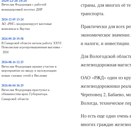
2024-12-26 14:20
страны, для многих её т
Вячеслав Федорищев с рабочей
командировкой посетил ДНР
транспорта.
2024-12-05 13:24
АО «РНГ» модернизирует вахтовые
Практически для всех р
комплексы в Якутии
экономическое значение.
2024-09-20 19:58
и налоги, и инвестиции.
В Самарской области начала работу XXVI
Поволжская агропромышленная выставка –
2024
Для Вологодской област
2024-08-16 12:25
железнодорожная магист
Вячеслав Федорищев принял участие в
мероприятии по вводу в эксплуатацию
новых газовых сетей в Висловке
ОАО
«РЖД» один из кру
железнодорожники реал
2024-06-04 10:29
Вячеслав Федорищев приступил к
Череповец 2, Бабаево, 
обязанностям врио Губернатора
Самарской области
Вологда, техническое пе
Но есть еще один очень
многих граждан железно