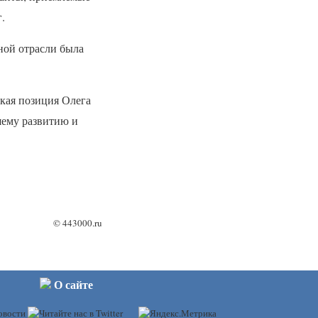
.
ной отрасли была
ская позиция Олега
шему развитию и
©
443000.ru
О сайте