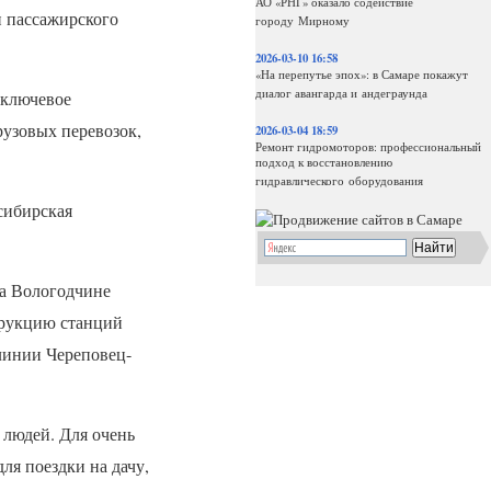
АО «РНГ» оказало содействие
и пассажирского
городу Мирному
2026-03-10 16:58
«На перепутье эпох»: в Самаре покажут
диалог авангарда и андеграунда
 ключевое
рузовых перевозок,
2026-03-04 18:59
Ремонт гидромоторов: профессиональный
подход к восстановлению
гидравлического оборудования
сибирская
а Вологодчине
трукцию станций
линии Череповец-
 людей. Для очень
я поездки на дачу,