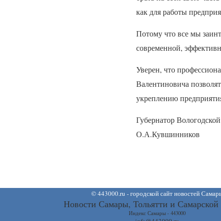
как для работы предприя
Потому что все мы заин
современной, эффективн
Уверен, что профессиона
Валентиновича позволят
укреплению предприяти
Губернатор Вологодской
О.А.Кувшинников
©
443000.ru - городской сайт новостей Самар
Новости Самары, Тольятти и Самарской
Индекс Самары - 443000