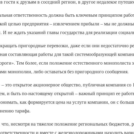
в гости к друзьям в соседний регион, в другое недалекое путеше
льная ответственность должна быть ключевым принципом рабо
ской целью предприятия – извлечением прибыли – мы не должны
. И не ждать указаний главы государства для реализации социа
кращать пригородные перевозки, даже если они недостаточно р
ьная составляющая работы для такой системообразующей компани
роги». Тем более, если положение естественного монополиста з
ами монополии, либо оставаться без пригородного сообщения.
– это открытое акционерное общество, публичная компания со
ем, и быть по-настоящему открытой – важный принцип ее работы
понимать, как формируется цена на услуги компании, он с бол
енению тарифа.
о, что, несмотря на тяжелое положение региональных бюджетов,
ь ответственности и вместе с железнодорожниками находить вар