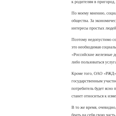
к родителям в пригород, 
По моему мнению, социа
общества. За экономиче
интересы простых людей
Поэтому недопустимо со
это необходимая социал
«Российские железные до
либо пользоваться услуг
Кроме того,
ОАО
«РЖД» 
государственным участи
потребитель будет ясно 
станет относиться к изм
В то же время, очевидн
брать на себя свою част