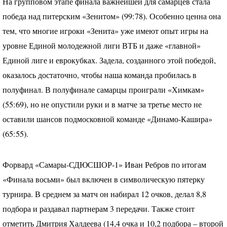
На групповом этапе финала важнейшей для самарцев стала
победа над питерским «Зенитом» (99:78). Особенно ценна она
тем, что многие игроки «Зенита» уже имеют опыт игры на
уровне Единой молодежной лиги
ВТБ
и даже «главной»
Единой лиге и еврокубках. Задела, созданного этой победой,
оказалось достаточно, чтобы наша команда пробилась в
полуфинал. В полуфинале самарцы проиграли «Химкам»
(55:69), но не опустили руки и в матче за третье место не
оставили шансов подмосковной команде «Динамо-Кашира»
(65:55).
Форвард «Самары-
СДЮСШОР
-1» Иван Ребров по итогам
«Финала восьми» был включен в символическую пятерку
турнира. В среднем за матч он набирал 12 очков, делал 8,8
подбора и раздавал партнерам 3 передачи. Также стоит
отметить Дмитрия Халдеева (14,4 очка и 10,2 подбора – второй