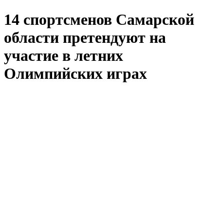
14 спортсменов Самарской
области претендуют на
участие в летних
Олимпийских играх
2016 года
2016-07-25 13:13
Вчера Международный олимпийский комитет (
МОК
)
принял решение о допуске сборной России для
участия в
XXXI
летних Олимпийских играх 2016 года