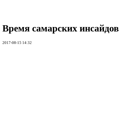
Время самарских инсайдов
2017-08-15 14:32
Чуть больше двух недель прошло со времени
публикации первого поста в телеграм-канале
«Мордодед» (
htps://t.me/mordoded
), а его уже успела
обсудить вся самарская политтусовка. Авторы постов
все еще неизвестны, но стремительно набирают
популярность – канал за первые сутки стал самым
читаемым в регионе, а сегодня только постоянных
читателей уже больше 700.
На самом деле, посты смотрят намного чаще, но не все
осмеливаются подписываться. Судя по количеству