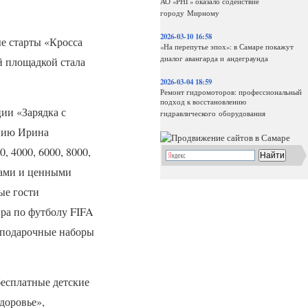
АО «РНГ» оказало содействие
городу Мирному
2026-03-10 16:58
е старты «Кросса
«На перепутье эпох»: в Самаре покажут
диалог авангарда и андеграунда
й площадкой стала
2026-03-04 18:59
Ремонт гидромоторов: профессиональный
подход к восстановлению
ии «Зарядка с
гидравлического оборудования
анию Ирина
, 4000, 6000, 8000,
мами и ценными
ые гости
ира по футболу
FIFA
 подарочные наборы
бесплатные детские
доровье»,