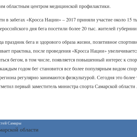
ким областным центром медицинской профилактики.
ти в забегах «Кросса Нации» – 2017 приняли участие около 15 ты
ероссийского дня бега посетили более 20 тыс. жителей губернии
да праздник бега и здорового образа жизни, позитивное спортив
ывает практика, после проведения «Кросса Нации» увеличиваетс
ться бегом, в том числе, появляется повышенный интерес к сп
 каждым годом бег становится все более популярным видом спорт
егиона регулярно занимаются физкультурой. Сегодня это более 
отметил первый заместитель министра спорта Самарской области
остей Самары
марской области