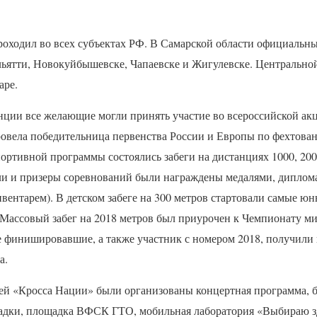
роходил во всех субъектах РФ. В Самарской области официальны
ьятти, Новокуйбышевске, Чапаевске и Жигулевске. Центрально
аре.
нции все желающие могли принять участие во всероссийской акц
овела победительница первенства России и Европы по фехтов
ортивной программы состоялись забеги на дистанциях 1000, 2000
ли и призеры соревнований были награждены медалями, дипло
ентарем). В детском забеге на 300 метров стартовали самые юн
 Массовый забег на 2018 метров был приурочен к Чемпионату м
 финишировавшие, а также участник с номером 2018, получили
а.
лей «Кросса Нации» были организованы концертная программа, 
адки, площадка
ВФСК
ГТО
, мобильная лаборатория «Выбираю з