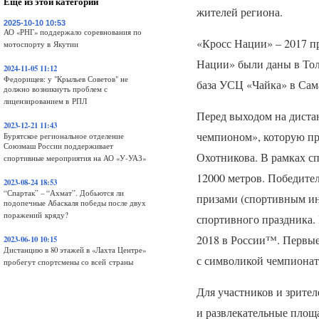
Еще из этой категории
жителей региона.
2025-10-10 10:53
АО «РНГ» поддержало соревнования по
«Кросс Нации» – 2017 п
мотоспорту в Якутии
Нации» были даны в Тол
2024-11-05 11:12
Федорищев: у "Крыльев Советов" не
база
УСЦ
«Чайка» в Сам
должно возникнуть проблем с
лицензированием в РПЛ
Перед выходом на диста
2023-12-21 11:43
чемпионом», которую пр
Бурятское региональное отделение
Союзмаш России поддерживает
Охотникова. В рамках сп
спортивные мероприятия на АО «У-УАЗ»
12000 метров. Победите
2023-08-24 18:53
“Спартак” – “Ахмат”. Добьются ли
призами (спортивным инв
подопечные Абаскаля победы после двух
поражений кряду?
спортивного праздника.
2018 в России™. Первые
2023-06-10 10:15
Дистанцию в 80 этажей в «Лахта Центре»
с символикой чемпионат
пробегут спортсмены со всей страны
Для участников и зрите
и развлекательные площ