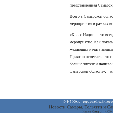
представленная Самарс
Всего в Самарской облас
мероприятия в рамках вс
«Кросс Нации – это всег
мероприятие. Как показ
желающих начать занима
Приятно отметить, что с
больше жителей нашего р
Самарской области», – 
©
443000.ru - городской сайт нов
Новости Самары, Тольятти и Са
Индекс Самары - 443000