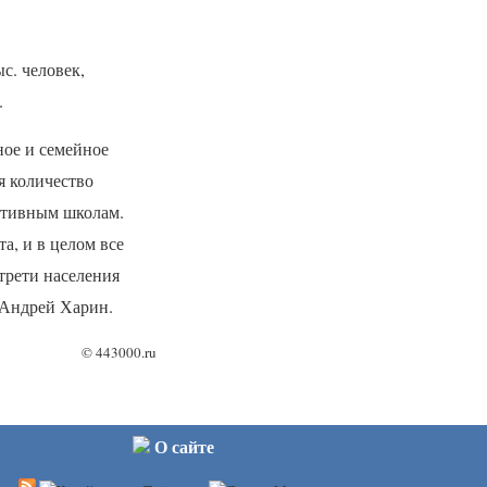
с. человек,
.
ное и семейное
я количество
ортивным школам.
а, и в целом все
трети населения
 Андрей Харин.
©
443000.ru
О сайте