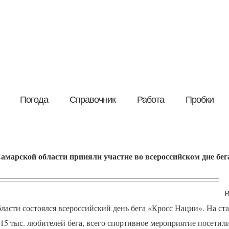
Погода
Справочник
Работа
Пробки
Самарской области приняли участие во всероссийском дне бе
В
бласти состоялся всероссийский день бега «Кросс Нации». На с
5 тыс. любителей бега, всего спортивное мероприятие посетили