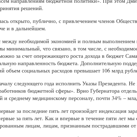
всем направлениям бюджетной политики». При этом Дмит
принятия решений.
елась открыто, публично, с привлечением членов Общес
юче и в дальнейшем.
с между необходимой экономией и полным выполнением в
ы минимальный, что связано, в том числе, с необходим
можно за счет опережающего роста дохода в бюджет Самар
альную направленность бюджета. Дополнительную поддер
ий объем социальных расходов превышает 106 млрд рубл
ачалу следующего года исполнить Указы Президента. Не в
работников бюджетной сферы». Врио Губернатора отдель
чей и среднему медицинскому персоналу, почти 34% – мл
ервые за последние пять лет произойдет индексация зар
ервые за пять лет. Как и впервые в течение пяти лет м
ированным лицам, лицам, признанным пострадавшими от