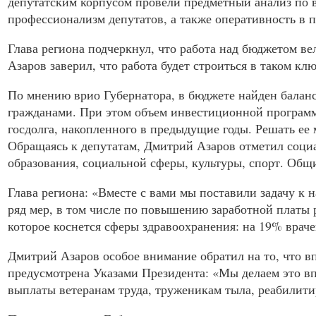
депутатским корпусом провели предметный анализ по 
профессионализм депутатов, а также оперативность в 
Глава региона подчеркнул, что работа над бюджетом в
Азаров заверил, что работа будет строиться в таком кл
По мнению врио Губернатора, в бюджете найден балан
гражданами. При этом объем инвестиционной программ
госдолга, накопленного в предыдущие годы. Решать ее 
Обращаясь к депутатам, Дмитрий Азаров отметил соци
образования, социальной сферы, культуры, спорт. Общ
Глава региона: «Вместе с вами мы поставили задачу к н
ряд мер, в том числе по повышению заработной платы 
которое коснется сферы здравоохранения: на 19% вра
Дмитрий Азаров особое внимание обратил на то, что вп
предусмотрена Указами Президента: «Мы делаем это вп
выплаты ветеранам труда, труженикам тыла, реабилит