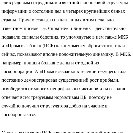
слив рядовым сотрудником известной финансовой структуры
информации о состоянии дел в четырёх крупнейших банках
страны. Причём если два из названных в том печально
известном письме – «Открытие» и Бинбанк – действительно
подавали сигналы бедствия, то упомянутые в нем также
МКБ
и «Промсвязьбанк» (
ПСБ
) как к моменту вброса этого, так и
сейчас, показывают вполне положительную динамику. В
МКБ
,
например, пришли большие деньги от одной из
госкорпораций. А «Промсвязьбанк» в течение текущего года
постоянно демонстрировал существенный рост прибыли,
освободился от многих непрофильных активов и на сегодня
отвечает всем требуемым нормативам ЦБ, поэтому не
случайно получил от ругулятора добро на участие в
гособоронзаказе.
Между тем именно
ПСБ
совсем недавно стал той мишенью,