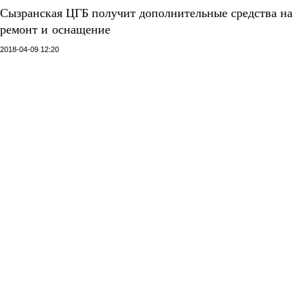
Сызранская ЦГБ получит дополнительные средства на
ремонт и оснащение
2018-04-09 12:20
Соответствующее поручение региональному минфину дал
врио Губернатора Самарской области Дмитрий Азаров 4
апреля на совещании в режиме видеоконференции с членами
Правительства СО. Дополнительные 51 млн рублей на
проведение капитального ремонта и оснащение медицинской
мебелью Сызранской Центральной городской больницы (
ЦГБ
)
должны выделить из областного бюджета уже в этом году.
Поправки в бюджет Самарской области на 2018 год и на
плановый период 2019-2020 гг. планируется внести на
заседании Самарской Губернской Думы в текущем месяце.