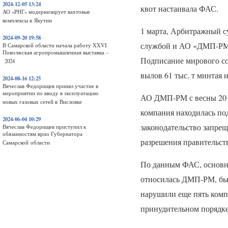
2024-12-05 13:24
квот настаивала
ФАС
.
АО «РНГ» модернизирует вахтовые
комплексы в Якутии
1 марта, Арбитражный 
2024-09-20 19:58
службой и АО «ДМП-РМ
В Самарской области начала работу XXVI
Поволжская агропромышленная выставка –
Подписание мирового со
2024
вылов 61 тыс. т минтая и 
2024-08-16 12:25
Вячеслав Федорищев принял участие в
мероприятии по вводу в эксплуатацию
АО
ДМП
-РМ с весны 20
новых газовых сетей в Висловке
компания находилась по
2024-06-04 10:29
законодательство запре
Вячеслав Федорищев приступил к
обязанностям врио Губернатора
разрешения правительст
Самарской области
По данным
ФАС
, основ
относилась
ДМП
-РМ, бы
нарушили еще пять комп
принудительном порядке