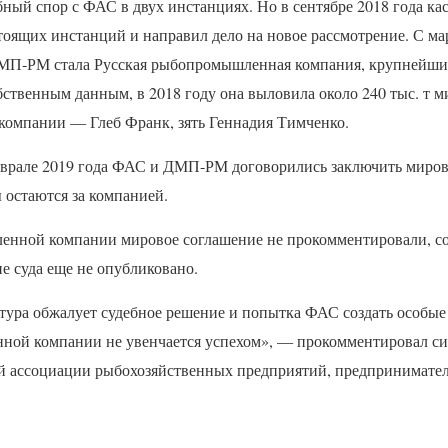
бный спор с
ФАС
в двух инстанциях. Но в сентябре 2018 года к
оящих инстанций и направил дело на новое рассмотрение. С мар
МП
-РМ стала Русская рыбопромышленная компания, крупнейши
ственным данным, в 2018 году она выловила около 240 тыс. т м
компании — Глеб Франк, зять Геннадия Тимченко.
еврале 2019 года
ФАС
и
ДМП
-РМ договорились заключить миров
 остаются за компанией.
нной компании мировое соглашение не прокомментировали, сос
е суда еще не опубликовано.
атура обжалует судебное решение и попытка
ФАС
создать особые
ной компании не увенчается успехом», — прокомментировал с
й ассоциации рыбохозяйственных предприятий, предпринимател