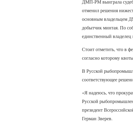
ДМП
-РМ выиграла суде
отменил решения нижест
основным владельцем
Д
добытчик минтая. По соб
единственный владелец 
Стоит отметить, что в ф
согласно которому квоты
В Русской рыбопромышле
соответствующее решени
«Я надеюсь, что прокур
Русской рыбопромышлен
президент Всероссийско
Герман Зверев.