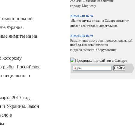
АО «РНГ» оказало содействие
городу Мирному
2026-03-10 16:58
нтимонопольной
«На перепутье эпох»: в Самаре покажут
диалог авангарда и андеграунда
леба Франка.
нные лимиты на на
2026-03-04 18:59
Ремонт гидромоторов: профессиональный
подход к восстановлению
гидравлического оборудования
о которому
в рыбы. Российское
 специального
арта 2017 года
 и Украины. Закон
чало в
бы.