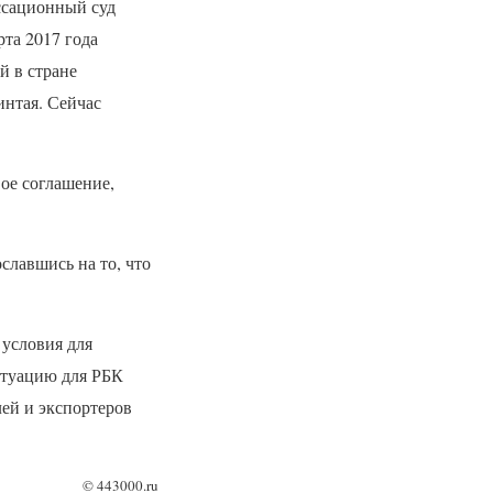
ассационный суд
та 2017 года
й в стране
интая. Сейчас
ое соглашение,
лавшись на то, что
 условия для
итуацию для
РБК
ей и экспортеров
©
443000.ru