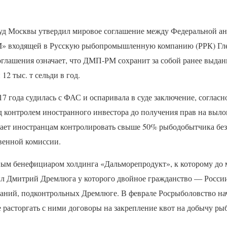
суд Москвы утвердил мировое соглашение между Федеральной а
» входящей в Русскую рыбопромышленную компанию (
РРК
) Г
глашения означает, что
ДМП
-РМ сохранит за собой ранее выда
12 тыс. т сельди в год.
17 года судилась с
ФАС
и оспаривала в суде заключение, согласн
д контролем иностранного инвестора до получения прав на выло
щает иностранцам контролировать свыше 50% рыбодобытчика без
венной комиссии.
ным бенефициаром холдинга «Дальморепродукт», к которому до м
л Дмитрий Дремлюга у которого двойное гражданство — России
аний, подконтрольных Дремлюге. В феврале Росрыболовство на
 расторгать с ними договоры на закрепление квот на добычу ры