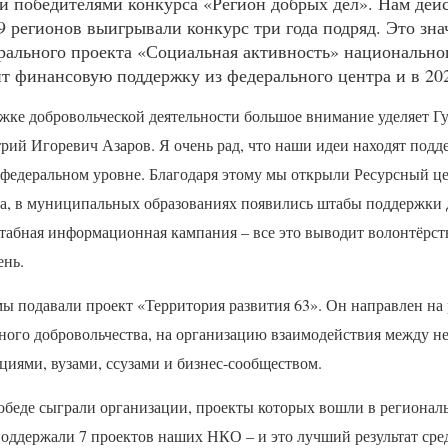
ли победителями конкурса «Регион добрых дел». Нам дейс
9 регионов выигрывали конкурс три года подряд. Это зна
ерального проекта «Социальная активность» национально
т финансовую поддержку из федерального центра и в 202
жке добровольческой деятельности большое внимание уделяет Г
ий Игоревич Азаров. Я очень рад, что наши идеи находят подде
а федеральном уровне. Благодаря этому мы открыли Ресурсный ц
ва, в муниципальных образованиях появились штабы поддержки 
абная информационная кампания – все это выводит волонтёрств
ень.
мы подавали проект «Территория развития 63». Он направлен на
ного добровольчества, на организацию взаимодействия между 
иями, вузами, ссузами и бизнес-сообществом.
обеде сыграли организации, проекты которых вошли в региональ
поддержали 7 проектов наших
НКО
– и это лучший результат сре