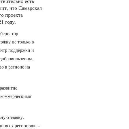
твительно есть
чит, что Самарская
го проекта
1 году.
убернатор
ржку не только в
ентр поддержки и
добровольчества,
о в регионе на
 развитие
некоммерческими
ную заявку.
ди всех регионов», –