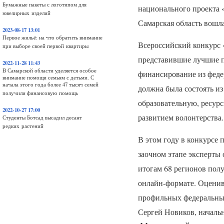
Бумажные пакеты с логотипом для
национального проекта
ювелирных изделий
Самарская область вошла
2023-08-17 13:01
Первое жильё: на что обратить внимание
Всероссийский конкурс 
при выборе своей первой квартиры
представившие лучшие п
2022-11-28 11:43
В Самарской области уделяется особое
финансирование из федер
внимание помощи семьям с детьми. С
начала этого года более 47 тысяч семей
должна была состоять и
получили финансовую помощь
образовательную, ресур
2022-10-27 17:00
развитием волонтерства
Студенты Ботсад высадил десант
редких растений
В этом году в конкурсе 
заочном этапе эксперты 
итогам 68 регионов пол
онлайн-формате. Оценив
профильных федеральных
Сергей Новиков, началь