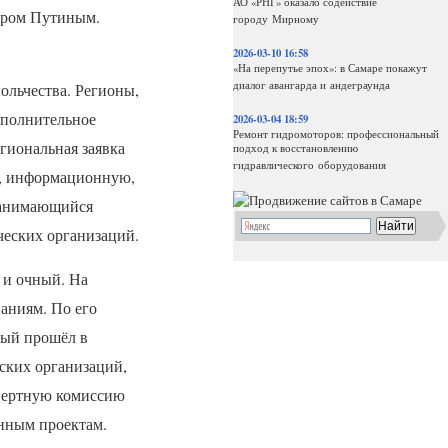
АО «РНГ» оказало содействие
иром Путиным.
городу Мирному
2026-03-10 16:58
«На перепутье эпох»: в Самаре покажут
диалог авангарда и андеграунда
ольчества. Регионы,
ополнительное
2026-03-04 18:59
Ремонт гидромоторов: профессиональный
гиональная заявка
подход к восстановлению
гидравлического оборудования
ю, информационную,
 занимающийся
ческих организаций.
й и очный. На
аниям. По его
рый прошёл в
ских организаций,
спертную комиссию
нным проектам.