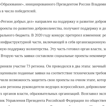
 «Образование», инициированного Президентом России Владим
 в число победителей.
«Регион добрых дел» направлен на поддержку и развитие добров
роекты по развитию добровольчества, получают поддержку и д
ального бюджета. В 2020 году конкурс претерпел изменения: ре
з инфраструктурной части, включающей в себя организационну
сную поддержку волонтерства. Эту часть готовил орган власти,
. Вторую часть заявки составляли социальные проекты некоммер
приняли участие 73 региона. Он проводился в два этапа: заочны
оценивали поданные заявки на соответствие техническим требов
учили возможность защитить свои проекты на очном этапе, кото
али регионы руководители ведущих всероссийских добровольче
 органов власти, образовательных организаций. Возглавил эк
ник Управления Президента Российской Федерации по обществе