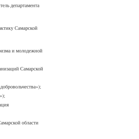
тель департамента
актику Самарской
ризма и молодежной
анизаций Самарской
добровольчества»);
»);
ация
Самарской области