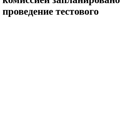
проведение тестового
дистанционного
электронного голосования
2021-04-22 20:06
Центральной избирательной комиссией Российской
Федерации проводится проверка готовности
программно-технического комплекса дистанционного
электронного голосования. В связи с этим в период с
21 апреля по 14 мая 2021 года по всей России
запланировано проведение тестового дистанционного