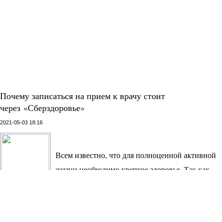
Почему записаться на прием к врачу стоит
через «Сберздоровье»
2021-05-03 18:16
Всем известно, что для полноценной активной
жизни необходимо крепкое здоровье. Так как
именно оно обеспечивает нам работу всех
жизненно важных органов, хорошее эмоциональное состояние.
Здоровье – это, по сути, состояние полного физического,