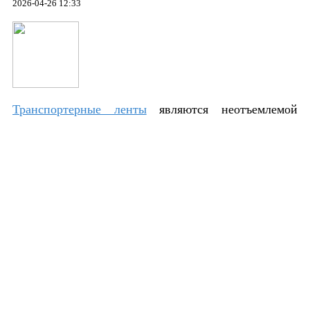
2026-04-26 12:33
Транспортерные ленты
являются неотъемлемой
частью современных производственных и
логистических систем, обеспечивая эффективное
перемещение грузов различной массы и габаритов.
Если вас интересуют качественные
резинотехнические изделия для конвейерного
оборудования, рекомендуем ознакомиться с
ассортиментом на сайте https://rti63.ru, где
представлены надежные транспортерные ленты от
проверенных производителей.
Что такое транспортерная лента?