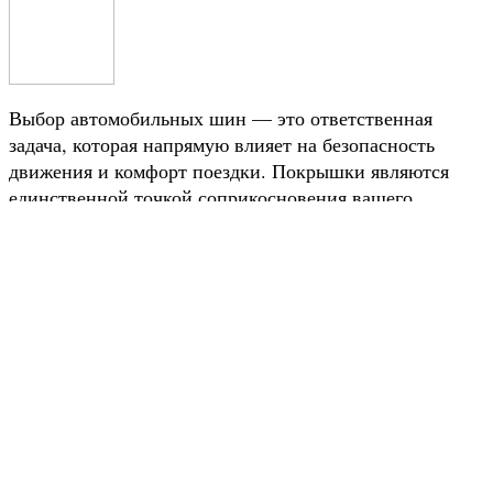
Выбор автомобильных шин — это ответственная
задача, которая напрямую влияет на безопасность
движения и комфорт поездки. Покрышки являются
единственной точкой соприкосновения вашего
автомобиля с дорожным полотном, поэтому к их
подбору необходимо подходить с максимальной
серьёзностью. Многие водители недооценивают
важность правильного выбора резины, а зря — от
качества шин зависит эффективность торможения,
управляемость и устойчивость автомобиля в
различных дорожных условиях. Начать поиск
подходящих покрышек удобно через
специализированные каталоги, где представлен
шины зимние 165 65 r14
широкий ассортимент мод
,
которые пользуются популярностью среди владельцев