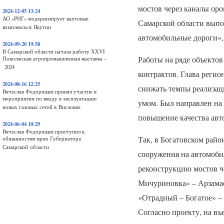
мостов через каналы оро
2024-12-05 13:24
АО «РНГ» модернизирует вахтовые
Самарской области выпо
комплексы в Якутии
автомобильные дороги»
2024-09-20 19:58
В Самарской области начала работу XXVI
Работы на ряде объектов
Поволжская агропромышленная выставка –
2024
контрактов. Глава регио
2024-08-16 12:25
снижать темпы реализац
Вячеслав Федорищев принял участие в
мероприятии по вводу в эксплуатацию
умом. Был направлен на
новых газовых сетей в Висловке
повышение качества авт
2024-06-04 10:29
Вячеслав Федорищев приступил к
Так, в Богатовском рай
обязанностям врио Губернатора
Самарской области
сооружения на автомоби
реконструкцию мостов ч
Мичуриновка» – Арзамас
«Отрадный – Богатое» –
Согласно проекту, на въ