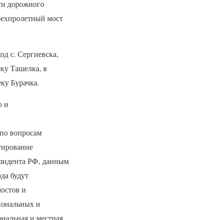
ти дорожного
рехпролетный мост
од с. Сергиевска,
ку Ташелка, в
ку Бурачка.
о и
 по вопросам
тирование
езидента РФ, данным
ода будут
остов и
иональных и
ональная и местная