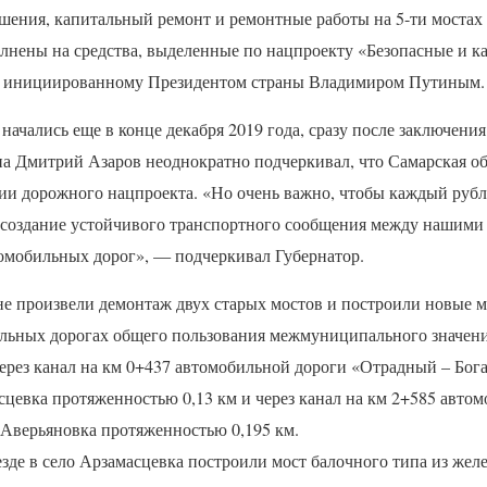
шения, капитальный ремонт и ремонтные работы на 5-ти мостах 
лнены на средства, выделенные по нацпроекту «Безопасные и к
, инициированному Президентом страны Владимиром Путиным.
 начались еще в конце декабря 2019 года, сразу после заключени
на Дмитрий Азаров неоднократно подчеркивал, что Самарская об
ии дорожного нацпроекта. «Но очень важно, чтобы каждый рубл
 создание устойчивого транспортного сообщения между нашими
омобильных дорог», — подчеркивал Губернатор.
оне произвели демонтаж двух старых мостов и построили новые 
льных дорогах общего пользования межмуниципального значен
ерез канал на км 0+437 автомобильной дороги «Отрадный – Бога
цевка протяженностью 0,13 км и через канал на км 2+585 автом
 Аверьяновка протяженностью 0,195 км.
езде в село Арзамасцевка построили мост балочного типа из жел