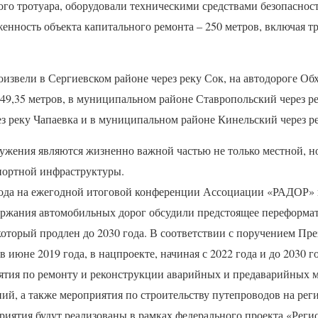
ого тротуара, оборудовали техническими средствами безопаснос
енность объекта капитального ремонта – 250 метров, включая т
извели в Сергиевском районе через реку Сок, на автодороге Обх
49,35 метров, в муниципальном районе Ставропольский через ре
з реку Чапаевка и в муниципальном районе Кинельский через ре
ужения являются жизненно важной частью не только местной, н
портной инфраструктуры.
 года на ежегодной итоговой конференции Ассоциации «РАДОР»
держания автомобильных дорог обсудили предстоящее переформа
который продлен до 2030 года. В соответствии с поручением Пр
в июне 2019 года, в нацпроекте, начиная с 2022 года и до 2030 г
тия по ремонту и реконструкции аварийных и предаварийных м
ий, а также мероприятия по строительству путепроводов на рег
иятия будут реализованы в рамках федерального проекта «Реги