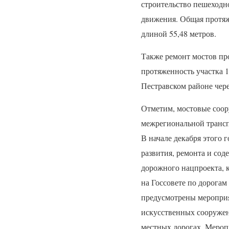
строительство пешеходн
движения. Общая протяж
длиной 55,48 метров.
Также ремонт мостов про
протяженность участка 1
Пестравском районе чере
Отметим, мостовые соор
межрегиональной транс
В начале декабря этого
развития, ремонта и со
дорожного нацпроекта, 
на Госсовете по дорогам 
предусмотрены мероприя
искусственных сооружен
местных дорогах. Меропр