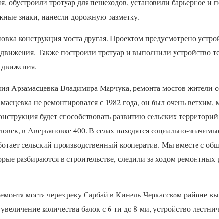
, обустроили тротуар для пешеходов, установили барьерное и 
жные знаки, нанесли дорожную разметку.
яновка конструкция моста другая. Проектом предусмотрено устр
 движения. Также построили тротуар и выполнили устройство т
 движения.
ния Арзамасцевка Владимира Марчука, ремонта мостов жители с
амасцевка не ремонтировался с 1982 года, он был очень ветхим, 
онструкция будет способствовать развитию сельских территорий
ловек, в Аверьяновке 400. В селах находятся социально-значимы
ботает сельский производственный кооператив. Мы вместе с об
орые разбираются в строительстве, следили за ходом ремонтных р
ремонта моста через реку Сарбай в Кинель-Черкасском районе 
увеличение количества балок с 6-ти до 8-ми, устройство лестни