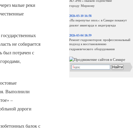
АО «РНГ» оказало содействие
через малые реки
городу Мирному
ачественные
2026-03-10 16:58
«На перепутье эпох»: в Самаре покажут
диалог авангарда и андеграунда
я государственных
2026-03-04 18:59
Ремонт гидромоторов: профессиональный
ласть не собирается
подход к восстановлению
гидравлического оборудования
ь был потрачен с
 городами,
мостовые
ия. Выполнили
тое» –
обльной дороги
езобетонных балок с