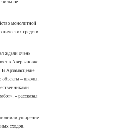
перильное
ойство монолитной
ехнических средств
ел ждали очень
мост в Аверьяновке
. В Арзамасцевке
е объекты – школы,
щественниками
абот», – рассказал
выполнили уширение
чных сходов,