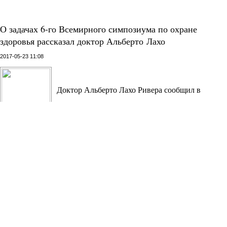
О задачах 6-го Всемирного симпозиума по охране
здоровья рассказал доктор Альберто Лахо
2017-05-23 11:08
Доктор Альберто Лахо Ривера сообщил в
средствах массовой информации о проведении
Шестого Всемирного симпозиума по охране
здоровья в Мадриде, Испания.
Представление и анонс конгресса состоялись в отеле Four
Seasons George V в Париже. Заявленная международная
конференция является научной медицинской конференцией и
пройдет под лозунгом «Глобализируем интегральное здоровье»
18, 19 и 20 мая 2017 года в Университете Rey Juan Carlos I в