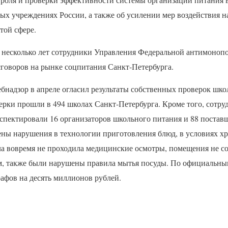
троля и проверки эффективности системы организации питания 
ых учреждениях России, а также об усилении мер воздействия 
той сфере.
 несколько лет сотрудники Управления Федеральной антимоноп
сговоров на рынке соцпитания Санкт-Петербурга.
бнадзор в апреле огласил результаты собственных проверок шко
ерки прошли в 494 школах Санкт-Петербурга. Кроме того, сотру
спектировали 16 организаторов школьного питания и 88 поставщ
ны нарушения в технологии приготовления блюд, в условиях хр
ала вовремя не проходила медицинские осмотры, помещения не с
м, также были нарушены правила мытья посуды. По официальны
афов на десять миллионов рублей.