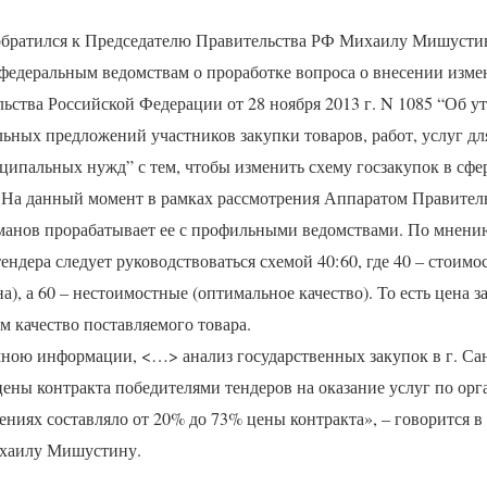
братился к Председателю Правительства РФ Михаилу Мишустин
едеральным ведомствам о проработке вопроса о внесении изме
ьства Российской Федерации от 28 ноября 2013 г. N 1085 “Об 
льных предложений участников закупки товаров, работ, услуг дл
ципальных нужд” с тем, чтобы изменить схему госзакупок в сфе
. На данный момент в рамках рассмотрения Аппаратом Правител
анов прорабатывает ее с профильными ведомствами. По мнени
ендера следует руководствоваться схемой 40:60, где 40 – стоим
а), а 60 – нестоимостные (оптимальное качество). То есть цена 
м качество поставляемого товара.
ною информации, <…> анализ государственных закупок в г. Са
цены контракта победителями тендеров на оказание услуг по ор
ениях составляло от 20% до 73% цены контракта», – говорится 
хаилу Мишустину.