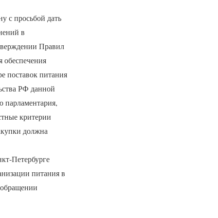
у с просьбой дать
нений в
утверждении Правил
я обеспечения
ре поставок питания
ьства РФ данной
ю парламентария,
остные критерии
закупки должна
нкт-Петербурге
ганизации питания в
в обращении