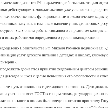
номического развития РФ, парламентарий отмечал, что для отде
аявки действующим законодательством уже установлен приорите
, т.е. «качественные, функциональные и экологические характе
частников закупки, в том числе наличие у них финансовых ресу
есурсов, <…> опыта работы, связанного с предметом контракта,
в и иных работников определенного уровня квалификации».
едседателю Правительства РФ Михаил Романов подчеркивал: «Д
ганизация услуг детского питания в детсадах и школах, ключеву
критерии».
продолжать добиваться принятия федеральным центром решени
ля детсадов и школ с целью повышения его безопасности и качес
а исчезнуть из школьных и детсадовских столовых. Дети должны
ак и указано во всех
ГОСТ
ах и нормативах, регулирующих соци
платное питание в школах было введено согласно принятому Го
зопасности пищевых продуктов» и поправкам в закон «Об образ