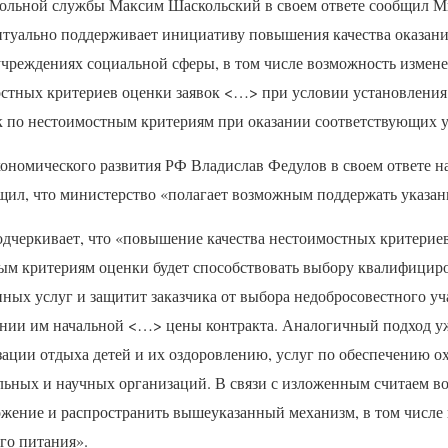
ольной службы Максим Шаскольский в своем ответе сообщил М
туально поддерживает инициативу повышения качества оказани
учреждениях социальной сферы, в том числе возможность измен
стных критериев оценки заявок <…> при условии установления
к по нестоимостным критериям при оказании соответствующих у
кономического развития РФ Владислав Федулов в своем ответе н
ил, что министерство «полагает возможным поддержать указан
одчеркивает, что «повышение качества нестоимостных критерие
м критериям оценки будет способствовать выбору квалифицир
ных услуг и защитит заказчика от выбора недобросовестного уч
нии им начальной <…> цены контракта. Аналогичный подход у
зации отдыха детей и их оздоровлению, услуг по обеспечению о
ельных и научных организаций. В связи с изложенным считаем 
жение и распространить вышеуказанный механизм, в том числе 
го питания».