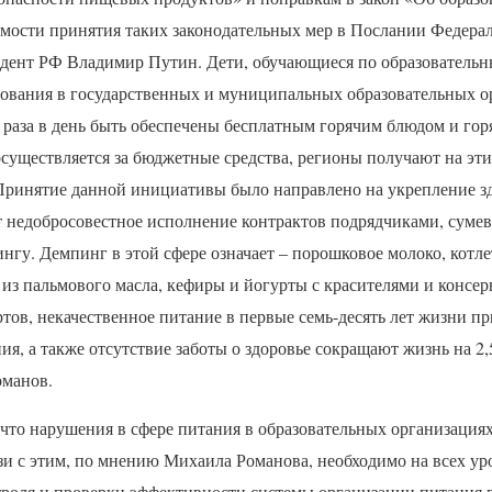
мости принятия таких законодательных мер в Послании Федер
идент РФ Владимир Путин. Дети, обучающиеся по образователь
зования в государственных и муниципальных образовательных о
 раза в день быть обеспечены бесплатным горячим блюдом и гор
существляется за бюджетные средства, регионы получают на эти
Принятие данной инициативы было направлено на укрепление зд
 недобросовестное исполнение контрактов подрядчиками, суме
нгу. Демпинг в этой сфере означает – порошковое молоко, котле
 из пальмового масла, кефиры и йогурты с красителями и консер
тов, некачественное питание в первые семь-десять лет жизни пр
ия, а также отсутствие заботы о здоровье сокращают жизнь на 2,5
оманов.
что нарушения в сфере питания в образовательных организациях
зи с этим, по мнению Михаила Романова, необходимо на всех ур