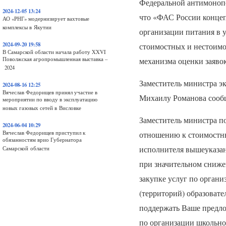
Федеральной антимоноп
2024-12-05 13:24
что «ФАС России концеп
АО «РНГ» модернизирует вахтовые
комплексы в Якутии
организации питания в 
2024-09-20 19:58
стоимостных и нестоимо
В Самарской области начала работу XXVI
Поволжская агропромышленная выставка –
механизма оценки заяво
2024
Заместитель министра э
2024-08-16 12:25
Вячеслав Федорищев принял участие в
Михаилу Романова сообщ
мероприятии по вводу в эксплуатацию
новых газовых сетей в Висловке
Заместитель министра п
2024-06-04 10:29
Вячеслав Федорищев приступил к
отношению к стоимостны
обязанностям врио Губернатора
исполнителя вышеуказан
Самарской области
при значительном сниже
закупке услуг по органи
(территорий) образоват
поддержать Ваше предло
по организации школьно