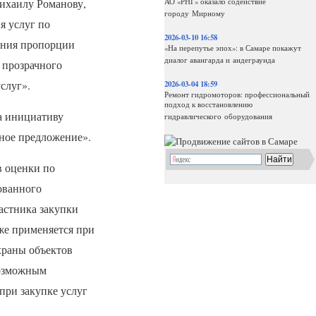
ихаилу Романову,
АО «РНГ» оказало содействие
городу Мирному
я услуг по
2026-03-10 16:58
ения пропорции
«На перепутье эпох»: в Самаре покажут
диалог авангарда и андеграунда
 прозрачного
слуг».
2026-03-04 18:59
Ремонт гидромоторов: профессиональный
подход к восстановлению
а инициативу
гидравлического оборудования
ное предложение».
в оценки по
ованного
астника закупки
же применяется при
храны объектов
возможным
при закупке услуг