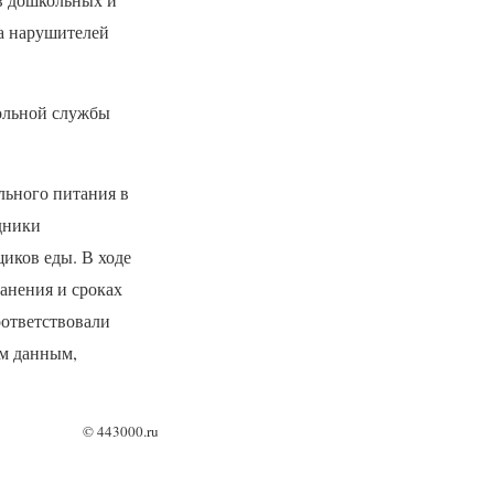
в дошкольных и
на нарушителей
ольной службы
льного питания в
дники
иков еды. В ходе
анения и сроках
оответствовали
м данным,
©
443000.ru