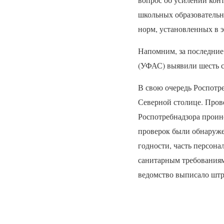
вопрос об усилении кон
школьных образовательн
норм, установленных в э
Напомним, за последние
(
УФАС
) выявили шесть 
В свою очередь Роспотре
Северной столице. Пров
Роспотребнадзора проин
проверок были обнаруже
годности, часть персон
санитарным требования
ведомство выписало штр