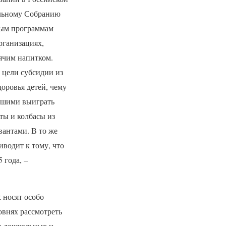
альному Собранию
ным программам
рганизациях,
ячим напитком.
 цели субсидии из
оровья детей, чему
вшими выиграть
ты и колбасы из
вантами. В то же
иводит к тому, что
 года, –
 носят особо
овнях рассмотреть