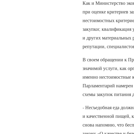
Как и Министерство эко
при оценке критериев з
нестоимостных критериев
закупки; квалификация у
и других материальных р
репутации, специалисто
В своем обращении к Пр
значимой услуги, как ор
именно нестоимостные 
Парламентарий намерен 
схемы закупок питания д
- Несъедобная еда должн
и качественной пищей, к
снова напомню, что бес
закону «О качестве и бе