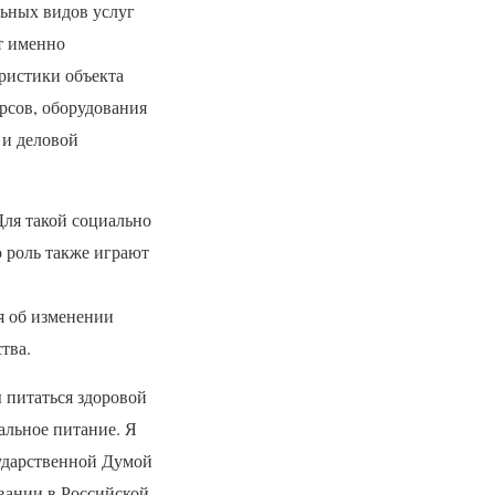
льных видов услуг
т именно
ристики объекта
рсов, оборудования
 и деловой
ля такой социально
ю роль также играют
я об изменении
тва.
 питаться здоровой
альное питание. Я
сударственной Думой
овании в Российской