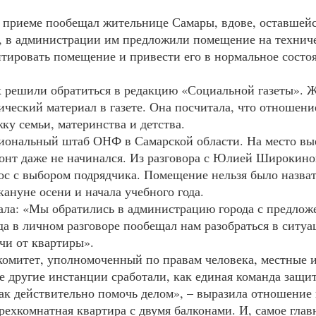
м приеме пообещал жительнице Самары, вдове, оставшейс
, в администрации им предложили помещение на техничес
ировать помещение и привести его в нормальное состоян
решили обратиться в редакцию «Социальной газеты». Ж
ческий материал в газете. Она посчитала, что отношени
ку семьи, материнства и детства.
гиональный штаб
ОНФ
в Самарской области. На место в
нт даже не начинался. Из разговора с Юлией Широкиной
рос с выбором подрядчика. Помещение нельзя было назва
ануне осени и начала учебного года.
ала: «Мы обратились в администрацию города с предлож
да в личном разговоре пообещал нам разобраться в ситуа
чи от квартиры».
комитет, уполномоченный по правам человека, местные 
 другие инстанции сработали, как единая команда защит
как действительно помочь делом», – выразила отношение
ехкомнатная квартира с двумя балконами. И, самое главн