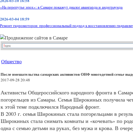
2026-03-10 16:58
«На перепутье эпох»: в Самаре покажут диалог авангарда и андеграунда
2026-03-04 18:59
Ремонт гидромоторов: профессиональный подход к восстановлению гидравли
Общество
После вмешательства самарских активистов ОНФ многодетной семье выде
2017-09-28 20:48
Активисты Общероссийского народного фронта в Самарс
погорельцев из Самары. Семья Широкиных получила чет
к этой теме подключился Народный фронт.
В 2003 г. семья Широкиных стала погорельцами в результ
Широкиных стала снимать комнаты и «кочевать» по родс
одна с семью детьми на руках, без мужа и крова. В оче