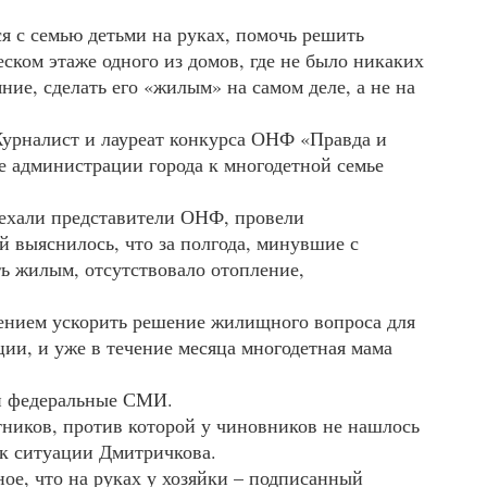
я с семью детьми на руках, помочь решить
ком этаже одного из домов, где не было никаких
ие, сделать его «жилым» на самом деле, а не на
урналист и лауреат конкурса
ОНФ
«Правда и
е администрации города к многодетной семье
ыехали представители
ОНФ
, провели
 выяснилось, что за полгода, минувшие с
ть жилым, отсутствовало отопление,
ением ускорить решение жилищного вопроса для
ции, и уже в течение месяца многодетная мама
и федеральные
СМИ
.
ников, против которой у чиновников не нашлось
 к ситуации Дмитричкова.
ое, что на руках у хозяйки – подписанный