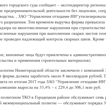
кого городского суда сообщает – эксгендиректор региона
ние предпринимательской деятельности без лицензии, со
водства, ,
ЗАО
“Управления отходами-НН“утилизировала б
 то разрешения. Тем временем выручка фирмы превысила
дзора на многочисленные нарушения при строительстве
численные нарушения при выполнении сварки листов геом
 не проведен надлежащий контроль сварных швов. Кроме
ие, виновные лица будут привлечены к административно
ельства и применения строительных материалов).
экологии Нижегородской области заключило с компанией
ет фирма должна заработать около 8 миллиардов рублей. 
ракта по итогам 2017 года ​ЗАО “Управление отходами-НН
компании выросла на 33,4% – с 229,4 до 306,1 млн руб.
 полигоном
ТКО
в Городецком районе обслуживает семь 
ий межмуниципальный полигон — обслуживает порядка 30