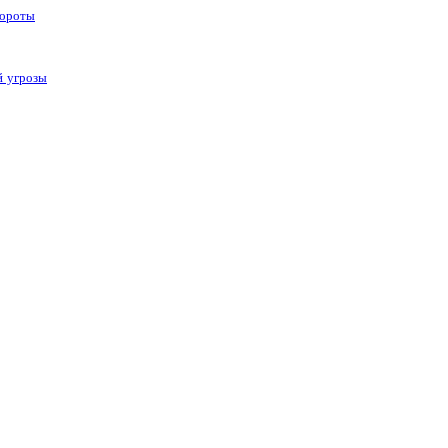
вороты
й угрозы