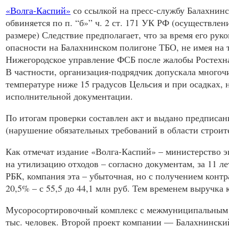
«Волга-Каспий»
со ссылкой на пресс-службу Балахнинс
обвиняется по п. “б»” ч. 2 ст. 171 УК РФ (осуществле
размере) Следствие предполагает, что за время его руко
опасности на Балахнинском полигоне
ТБО
, не имея на
Нижегородское управление
ФСБ
после жалобы Ростехна
В частности, организация-подрядчик допускала много
температуре ниже 15 градусов Цельсия и при осадках,
исполнительной документации.
По итогам проверки составлен акт и выдано предписан
(нарушение обязательных требований в области строит
Как отмечат издание «Волга-Каспий» – министерство 
на утилизацию отходов – согласно документам, за 11 л
РБК
, компания эта – убыточная, но с получением конт
20,5% – с 55,5 до 44,1 млн руб. Тем временем выручка 
Мусоросортировочный комплекс с межмуниципальным
тыс. человек. Второй проект компании — Балахнинск