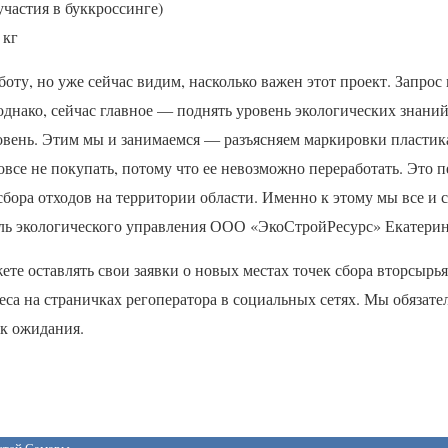
частия в буккроссинге)
 кг
оту, но уже сейчас видим, насколько важен этот проект. Запрос
 однако, сейчас главное — поднять уровень экологических знани
овень. Этим мы и занимаемся — разъясняем маркировки пластик
все не покупать, потому что ее невозможно переработать. Это 
бора отходов на территории области. Именно к этому мы все и 
ль экологического управления
ООО
«ЭкоСтройРесурс» Екатерин
те оставлять свои заявки о новых местах точек сбора вторсырья
са на страничках регоператора в социальных сетях. Мы обязат
ок ожидания.