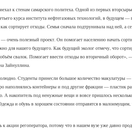
иехал к стенам самарского политеха. Одной из первых вторсырь
ретьего курса института нефтегазовых технологий, в будущем 
 как сортирует отходы. Семья сначала подтрунивала над ней, а с
— очень полезный проект. Он помогает населению начать сорти
ажно для нашего будущего. Как будущий эколог отмечу, что сорт
 объём свалок. Помогает ввести отходы во вторичный оборот», 
на Зайнуллина.
людно. Студенты принесли большое количество макулатуры — 
ро наполнялись контейнеры и под другие фракции — пластик р
о. А накопитель под ненужные вещи и вовсе пришлось нескольк
Одежда и обувь в хорошем состоянии отправятся в малоимущим, 
 к акции регоператора, потому что в нашем вузе уже давно про