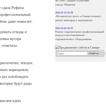
АО «РНГ» оказало содействие
городу Мирному
е сдала Руфина
2026-03-10 16:58
— профессиональный
«На перепутье эпох»: в Самаре покажут
диалог авангарда и андеграунда
ейчас даже помогает.
2026-03-04 18:59
ровать отходы и
Ремонт гидромоторов: профессиональный
подход к восстановлению
ировка мусора
гидравлического оборудования
— отметила
распечатки, лекции,
азных маркировок,
о раз освобождать
которые будут рады
двигаем идею