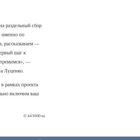
 на раздельный сбор
й именно по
а, рассказываем —
первый шаг к
стремимся», —
а Луценко.
 в рамках проекта
ельно включим ваш
©
443000.ru