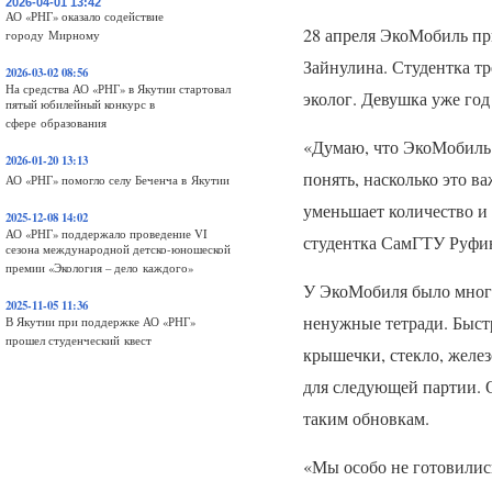
2026-04-01 13:42
АО «РНГ» оказало содействие
28 апреля ЭкоМобиль пр
городу Мирному
Зайнулина. Студентка т
2026-03-02 08:56
На средства АО «РНГ» в Якутии стартовал
эколог. Девушка уже год
пятый юбилейный конкурс в
сфере образования
«Думаю, что ЭкоМобиль 
2026-01-20 13:13
понять, насколько это в
АО «РНГ» помогло селу Беченча в Якутии
уменьшает количество и
2025-12-08 14:02
АО «РНГ» поддержало проведение VI
студентка СамГТУ Руфи
сезона международной детско-юношеской
премии «Экология – дело каждого»
У ЭкоМобиля было много
2025-11-05 11:36
ненужные тетради. Быст
В Якутии при поддержке АО «РНГ»
прошел студенческий квест
крышечки, стекло, желез
для следующей партии. 
таким обновкам.
«Мы особо не готовились