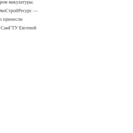
ором макулатуры.
 ЭкоСтройРесурс —
и принесли
ла СамГТУ Евгений