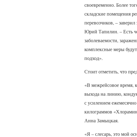
своевременно. Более того
складские помещения ре
перевозчиков, – заверил
Юрий Тапилин. – Есть че
заболеваемости, зараже
комплексные меры будут
подход».
Стоит отметить, что пр
«В межрейсовое время, 
выхода на линию, кондук
с усилением ежемесячно 
килограммов «Хлорамина
Анна Замыцкая.
«Я – слесарь, это мой о