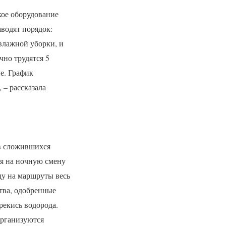
кое оборудование
водят порядок:
влажной уборки, и
но трудятся 5
е. График
 – рассказала
 в сложившихся
ся на ночную смену
оду на маршруты весь
тва, одобренные
рекись водорода.
организуются