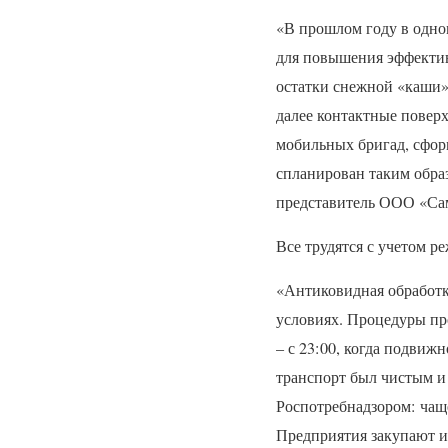
«В прошлом году в одно
для повышения эффектив
остатки снежной «каши»
далее контактные повер
мобильных бригад, сфор
спланирован таким образ
представитель
ООО
«Сам
Все трудятся с учетом р
«Антиковидная обработк
условиях. Процедуры про
– с 23:00, когда подвижн
транспорт был чистым и
Роспотребнадзором: чащ
Предприятия закупают их