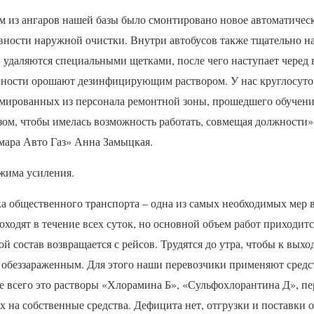
м из ангаров нашей базы было смонтировано новое автоматичес
ности наружной очистки. Внутри автобусов также тщательно на
 удаляются специальными щетками, после чего наступает черед 
хности орошают дезинфицирующим раствором. У нас круглосуточ
мированных из персонала ремонтной зоны, прошедшего обучени
ом, чтобы имелась возможность работать, совмещая должности»,
ара Авто Газ» Анна Замыцкая.
ежима усиления.
а общественного транспорта – одна из самых необходимых мер
ходят в течение всех суток, но основной объем работ приходит
ой состав возвращается с рейсов. Трудятся до утра, чтобы к вых
 обеззараженным. Для этого наши перевозчики применяют средс
е всего это растворы «Хлорамина Б», «Сульфохлорантина Д», пе
 на собственные средства. Дефицита нет, отгрузки и поставки 