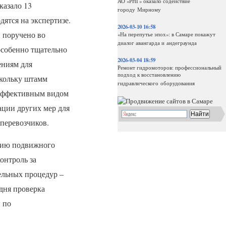
АО «РНГ» оказало содействие
казало 13
городу Мирному
ятся на экспертизе.
2026-03-10 16:58
 поручено во
«На перепутье эпох»: в Самаре покажут
диалог авангарда и андеграунда
особенно тщательно
2026-03-04 18:59
ениям для
Ремонт гидромоторов: профессиональный
подход к восстановлению
скольку штамм
гидравлического оборудования
 эффективным видом
ации других мер для
 перевозчиков.
нию подвижного
онтроль за
ельных процедур –
дня проверка
 по