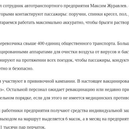
ал сотрудник автотранспортного предприятия Максим Журавлев. 
оторыми контактируют пассажиры: поручни, спинки кресел, пол,
тараемся работать максимально аккуратно, чтобы брызги раствор
перевозчика свыше 400 единиц общественного транспорта. Боль
цированными аппаратами для очистки воздуха от вирусов и бак
ируют на протяжении всех поездок, чтобы пассажиры, кондукт
тно и безопасно.
ки участвуют в прививочной кампании. В настоящее вакциниров
з». Остальной персонал ожидает ревакцинацию или недавно при
тельном порядке, если для этого не имеется медицинских против
 работники предприятия получают средства индивидуальной защ
ыходом на маршрут выделяется 6 масок, а в месяц на предприят
21 тысячи пар перчаток.