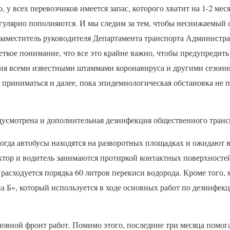
, у всех перевозчиков имеется запас, которого хватит на 1-2 мес
гулярно пополняются. И мы следим за тем, чтобы неснижаемый о
 заместитель руководителя Департамента транспорта Администра
ткое понимание, что все это крайне важно, чтобы предупредить
ния всеми известными штаммами коронавируса и другими сезо
 приниматься и далее, пока эпидемиологическая обстановка не 
едусмотрена и дополнительная дезинфекция общественного транс
когда автобусы находятся на разворотных площадках и ожидают
тор и водитель занимаются протиркой контактных поверхностей.
расходуется порядка 60 литров перекиси водорода. Кроме того, 
 Б», который используется в ходе основных работ по дезинфекц
сновной фронт работ. Помимо этого, последние три месяца помо