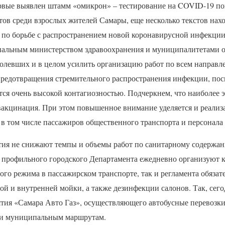
ервые выявлен штамм «омикрон» – тестирование на
COVID
-19 по
ов среди взрослых жителей Самары, еще несколько текстов наход
а по борьбе с распространением новой коронавирусной инфекции
нальным министерством здравоохранения и муниципалитетами 
болевших и в целом усилить организацию работ по всем направл
редотвращения стремительного распространения инфекции, по
тся очень высокой контагиозностью. Подчеркнем, что наиболее
вакцинация. При этом повышенное внимание уделяется и реализ
 в том числе пассажиров общественного транспорта и персонала
тия не снижают темпы и объемы работ по санитарному содержа
и профильного городского Департамента ежедневно организуют к
го режима в пассажирском транспорте, так и регламента обязат
й и внутренней мойки, а также дезинфекции салонов. Так, сего
ятия «Самара Авто Газ», осуществляющего автобусные перевозки
 и муниципальным маршрутам.