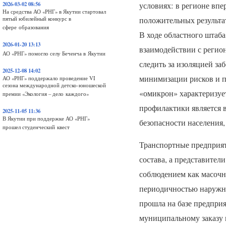
2026-03-02 08:56
условиях: в регионе вп
На средства АО «РНГ» в Якутии стартовал
положительных результат
пятый юбилейный конкурс в
сфере образования
В ходе областного штаб
2026-01-20 13:13
взаимодействии с регио
АО «РНГ» помогло селу Беченча в Якутии
следить за изоляцией за
2025-12-08 14:02
минимизации рисков и п
АО «РНГ» поддержало проведение VI
сезона международной детско-юношеской
«омикрон» характеризуе
премии «Экология – дело каждого»
профилактики является 
2025-11-05 11:36
В Якутии при поддержке АО «РНГ»
безопасности населения,
прошел студенческий квест
Транспортные предприя
состава, а представител
соблюдением как масочно
периодичностью наружно
прошла на базе предпри
муниципальному заказу