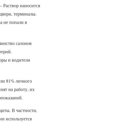
– Раствор наносится
 двери, терминалы.
а не попали в
шинство салонов
терий.
оры и водители
али 81% личного
нят на работу, их
опоказаний.
иты. В частности,
ии используется