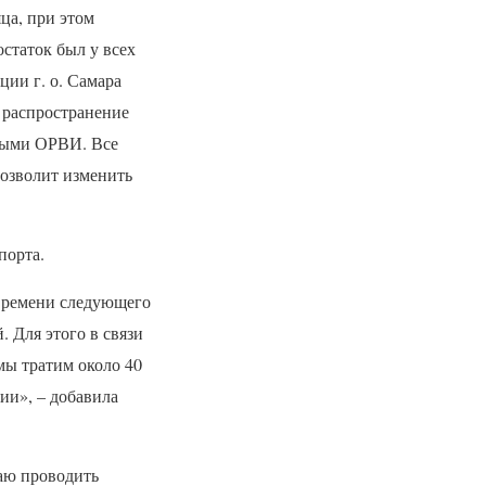
яца, при этом
статок был у всех
ции г. о. Самара
 распространение
нными
ОРВИ
. Все
позволит изменить
порта.
 времени следующего
 Для этого в связи
мы тратим около 40
ии», – добавила
гаю проводить