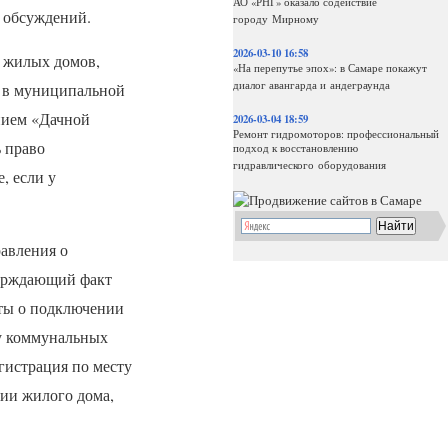
АО «РНГ» оказало содействие
й обсуждений.
городу Мирному
2026-03-10 16:58
я жилых домов,
«На перепутье эпох»: в Самаре покажут
диалог авангарда и андеграунда
я в муниципальной
нием «Дачной
2026-03-04 18:59
Ремонт гидромоторов: профессиональный
 право
подход к восстановлению
гидравлического оборудования
, если у
равления о
верждающий факт
нты о подключении
ту коммунальных
гистрация по месту
нии жилого дома,