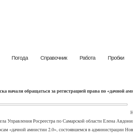
Погода
Справочник
Работа
Пробки
а начали обращаться за регистрацией права по «дачной амн
Н
ла Управления Росреестра по Самарской области Елена Авдони
росам «дачной амнистии 2.0», состоявшемся в администрации Но