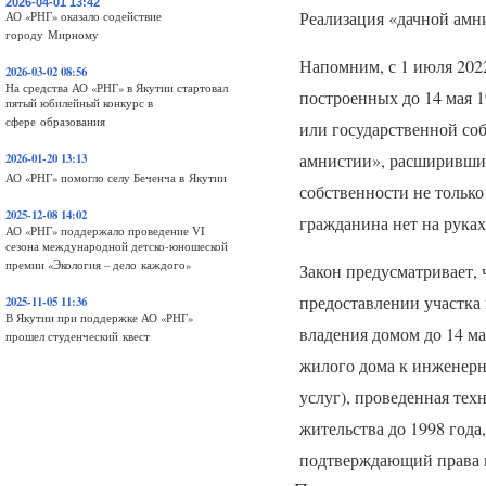
2026-04-01 13:42
Реализация «дачной амн
АО «РНГ» оказало содействие
городу Мирному
Напомним, с 1 июля 202
2026-03-02 08:56
На средства АО «РНГ» в Якутии стартовал
построенных до 14 мая 1
пятый юбилейный конкурс в
сфере образования
или государственной со
амнистии», расширившим
2026-01-20 13:13
АО «РНГ» помогло селу Беченча в Якутии
собственности не только
2025-12-08 14:02
гражданина нет на рука
АО «РНГ» поддержало проведение VI
сезона международной детско-юношеской
премии «Экология – дело каждого»
Закон предусматривает, 
предоставлении участк
2025-11-05 11:36
В Якутии при поддержке АО «РНГ»
владения домом до 14 ма
прошел студенческий квест
жилого дома к инженерн
услуг), проведенная тех
жительства до 1998 года
подтверждающий права н