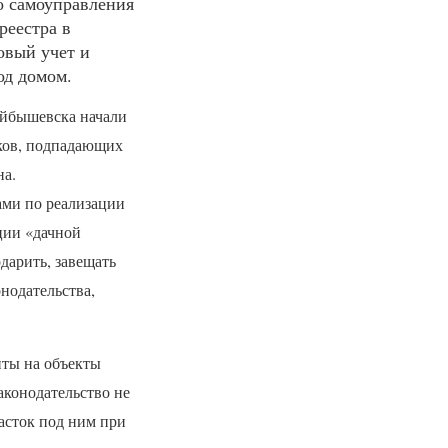
о самоуправления
реестра в
овый учет и
од домом.
уйбышевска начали
ков, подпадающих
а.
ами по реализации
ции «дачной
дарить, завещать
нодательства,
нты на объекты
аконодательство не
асток под ним при