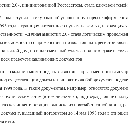
истии 2.0», инициированной Росреестром, стала ключевой темо
2 года вступил в силу закон об упрощенном порядке оформлени
998 года в границах населенного пункта на землях, находящихс
бственности. «Дачная амнистия 2.0» стала логическим продолже
 возможности ее применения и позволяющим зарегистрировать
 на жилой дом, но и на земельный участок под ним, даже в случае
х всех правоустанавливающих документов.
что гражданин может подать заявление в орган местного самоуп
а под существующим домом и приложить любой документ, подт
я 1998 года. К таким документам, например, относятся: докуме
о-техническим сетям (в том числе чеки, подтверждающие опла
ническая инвентаризация, выписка из похозяйственной книги, ре
, документ, выданный нотариусом до 14 мая 1998 года в отноше
а него.