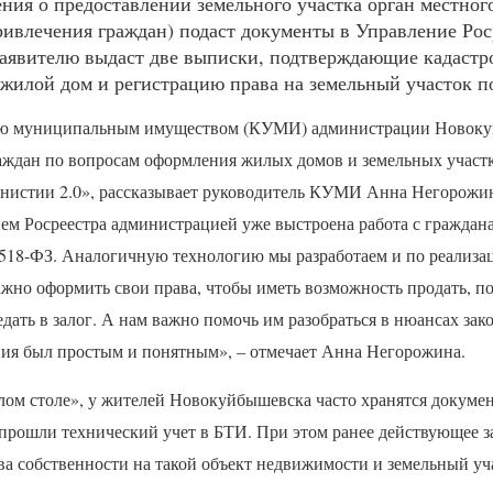
ния о предоставлении земельного участка орган местног
ривлечения граждан) подаст документы в Управление Рос
заявителю выдаст две выписки, подтверждающие кадастр
 жилой дом и регистрацию права на земельный участок п
ию муниципальным имуществом (
КУМИ
) администрации Новок
аждан по вопросам оформления жилых домов и земельных участ
нистии 2.0», рассказывает руководитель
КУМИ
Анна Негорожин
ем Росреестра администрацией уже выстроена работа с граждан
518-ФЗ. Аналогичную технологию мы разработаем и по реализа
жно оформить свои права, чтобы иметь возможность продать, по
дать в залог. А нам важно помочь им разобраться в нюансах зако
ия был простым и понятным», – отмечает Анна Негорожина.
глом столе», у жителей Новокуйбышевска часто хранятся докуме
прошли технический учет в
БТИ
. При этом ранее действующее з
ва собственности на такой объект недвижимости и земельный уч