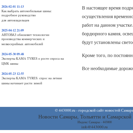
2026-02-01 11:13
В настоящее время подр
Как выбрать автомобильные шины:
подробное руководство
осуществления временно
для автовладельцев
работ на данном участк
2025-04-12 21:09
бордюрного камня, освещ
АВТОВАЗ обновляет технологии
производства коммерческих и
будут установлены свето
мелкосерийных автомобилей
2024-05-30 09:48
Кроме того, по постоянн
Эксперты KAMA TYRES о росте спроса на
ЦМК шины
Все необходимые дорожны
2024-05-23 12:55
Эксперты KAMA TYRES: спрос на летние
шины начинает расти зимой
©
443000.ru - городской сайт новостей Самар
Новости Самары, Тольятти и Самарской
Индекс Самары - 443000
info@443000.ru