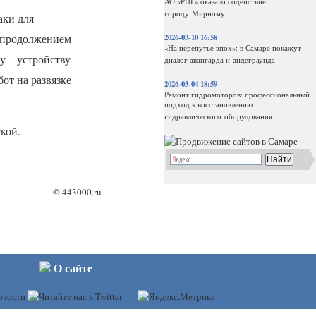
АО «РНГ» оказало содействие
городу Мирному
аки для
и продолжением
2026-03-10 16:58
«На перепутье эпох»: в Самаре покажут
у – устройству
диалог авангарда и андеграунда
от на развязке
2026-03-04 18:59
Ремонт гидромоторов: профессиональный
подход к восстановлению
гидравлического оборудования
кой.
©
443000.ru
О сайте