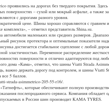
ico проявились на дорогах без твердого покрытия. Здес
х поверхностях – сухой или мокрый асфальт, а также за
вляются с дорогами разного уровня.
мократичной цене. Шины хорошо справляются с гравием и
е комплекта», – отметил представитель Shina.su.
на автомобили маленьких или средних размеров. Диапазо
ый рисунок протектора и оптимальные показатели наде
рисунка достигается стабильное сцепление с любой доро
нной эластичностью. Переменное распределение жесткос
ровностях поверхности и отлично адаптируются под люб
о дома «Кама», отметил, что шины Viatti Strada Asimmet
ь, важно держать дорогу под контролем, и шины Viatti St
 все 5 баллов.
iatti-strada-asimmetrico-205-55-r16/.
«Татнефть», которые обеспечивают полную производстве
оказания послепродажного сервиса. Компания обладает
ыпускаемых в России шин производит
KAMA
TYRES
.