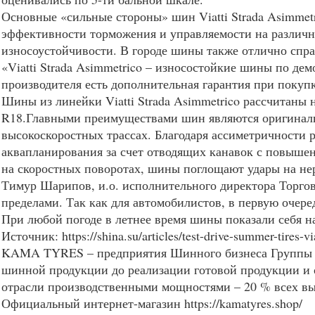
Основные «сильные стороны» шин Viatti Strada Asimmetr
эффективности торможения и управляемости на различны
износоустойчивости. В городе шины также отлично спра
«Viatti Strada Asimmetrico – износостойкие шины по де
производителя есть дополнительная гарантия при покупк
Шины из линейки Viatti Strada Asimmetrico рассчитаны 
R18.Главными преимуществами шин являются оригинальн
высокоскоростных трассах. Благодаря ассиметричности 
аквапланирования за счет отводящих канавок с повыше
на скоростных поворотах, шины поглощают удары на не
Тимур Шарипов, и.о. исполнительного директора Торговог
пределами. Так как для автомобилистов, в первую очеред
При любой погоде в летнее время шины показали себя на
Источник: https://shina.su/articles/test-drive-summer-tires-v
KAMA
TYRES
– предприятия Шинного бизнеса Группы 
шинной продукции до реализации готовой продукции и 
отрасли производственными мощностями – 20 % всех в
Официальный интернет-магазин https://kamatyres.shop/