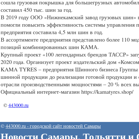
сошла грузовая покрышка для большегрузных автомобил
составил 450 тыс. шин за год.
В 2019 году
ООО
«Нижнекамский завод грузовых шин» 
помогли повысить эффективность системы управления 
предприятия составила 4,5 млн шин в год.
В ассортименте предприятия представлено более 110 мо
позиций комбинированных шин
КАМА
.
Крупный проект «100 легендарных брендов ТАССР» запу
2020 года. Организует проект издательский дом «Комсом
KAMA
TYRES
– предприятия Шинного бизнеса Группы 
шинной продукции до реализации готовой продукции и 
отрасли производственными мощностями – 20 % всех в
Официальный интернет-магазин https://kamatyres.shop/
©
443000.ru
©
443000.ru - городской сайт новостей Самары
Новости Самары, Тольятти и 