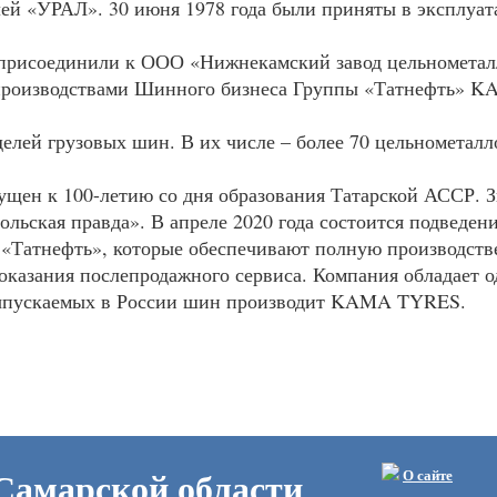
ей «УРАЛ». 30 июня 1978 года были приняты в эксплуат
присоединили к
ООО
«Нижнекамский завод цельнометал
производствами Шинного бизнеса Группы «Татнефть»
K
делей грузовых шин. В их числе – более 70 цельномета
щен к 100-летию со дня образования Татарской
АССР
. 
ольская правда». В апреле 2020 года состоится подведен
«Татнефть», которые обеспечивают полную производстве
оказания послепродажного сервиса. Компания обладает
ыпускаемых в России шин производит
KAMA
TYRES
.
Самарской области
О сайте